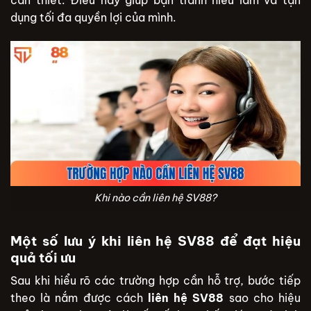
cần thiết. Điều này giúp bạn tránh hiểu lầm và tận
dụng tối đa quyền lợi của mình.
Khi nào cần liên hệ SV88?
Một số lưu ý khi liên hệ SV88 để đạt hiệu
quả tối ưu
Sau khi hiểu rõ các trường hợp cần hỗ trợ, bước tiếp
theo là nắm được cách
liên hệ SV88
sao cho hiệu