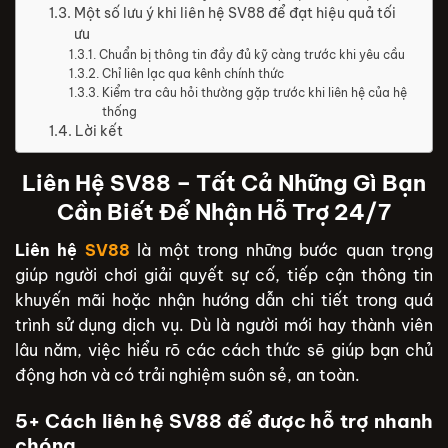
Một số lưu ý khi liên hệ SV88 để đạt hiệu quả tối
ưu
Chuẩn bị thông tin đầy đủ kỹ càng trước khi yêu cầu
Chỉ liên lạc qua kênh chính thức
Kiểm tra câu hỏi thường gặp trước khi liên hệ của hệ
thống
Lời kết
Liên Hệ SV88 – Tất Cả Những Gì Bạn
Cần Biết Để Nhận Hỗ Trợ 24/7
Liên hệ
SV88
là một trong những bước quan trọng
giúp người chơi giải quyết sự cố, tiếp cận thông tin
khuyến mãi hoặc nhận hướng dẫn chi tiết trong quá
trình sử dụng dịch vụ. Dù là người mới hay thành viên
lâu năm, việc hiểu rõ các cách thức sẽ giúp bạn chủ
động hơn và có trải nghiệm suôn sẻ, an toàn.
5+ Cách liên hệ SV88 để được hỗ trợ nhanh
chóng