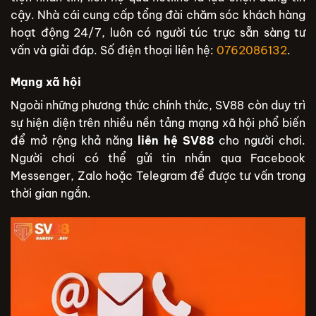
cậy. Nhà cái cung cấp tổng đài chăm sóc khách hàng
hoạt động 24/7, luôn có người túc trực sẵn sàng tư
vấn và giải đáp. Số điện thoại liên hệ:
0762086132
.
Mạng xã hội
Ngoài những phương thức chính thức, SV88 còn duy trì
sự hiện diện trên nhiều nền tảng mạng xã hội phổ biến
để mở rộng khả năng
liên hệ SV88
cho người chơi.
Người chơi có thể gửi tin nhắn qua Facebook
Messenger, Zalo hoặc Telegram để được tư vấn trong
thời gian ngắn.